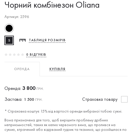
Чорний комбінезон Oliana
Артикул: 2596
S
ТАБЛИЦЯ РОЗМІРІВ
0 ВIДГУКIВ
ОРЕНДА
КУПІВЛЯ
3 800
Оренда:
ГРН.
Застава:
Cтраховка товару
1 500
ГРН.
* Страховка коштує 15% від вартості оренди вибраної тобою сукні.
Вона призначена для того, щоб вирішити проблему дрібних
неприємностей, таких як келих червоного вина, що пролився на
сукню, втрачений або відірваний гудзик та тканина, що розійшлася по