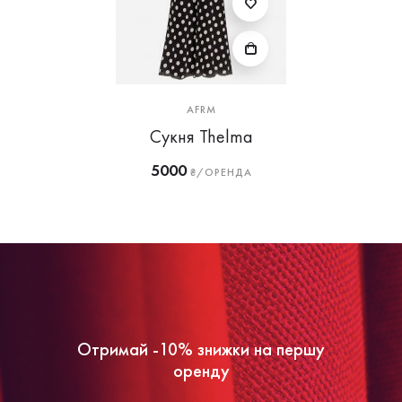
AFRM
Сукня Thelma
5000
₴/ОРЕНДА
Отримай -10% знижки на першу
оренду