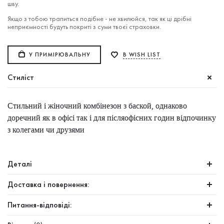
шву.
Якщо з тобою трапиться подібне - не хвилюйся, так як ці дрібні
неприємності будуть покриті з суми твоєї страховки.
У ПРИМІРЮВАЛЬНУ
В WISH LIST
Стиліст
Стильний і жіночний комбінезон з баской, однаково
доречний як в офісі так і для післяофісних годин відпочинку
з колегами чи друзями
Деталі
Доставка і повернення:
Питання-відповіді: