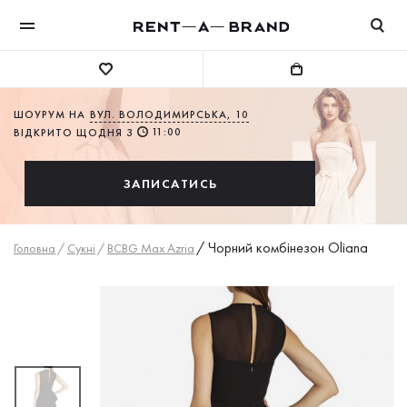
ШОУРУМ НА
ВУЛ. ВОЛОДИМИРСЬКА, 10
11:00
ВІДКРИТО ЩОДНЯ З
ЗАПИСАТИСЬ
/
Чорний комбінезон Oliana
Головна
/
Сукнi
/
BCBG Max Azria