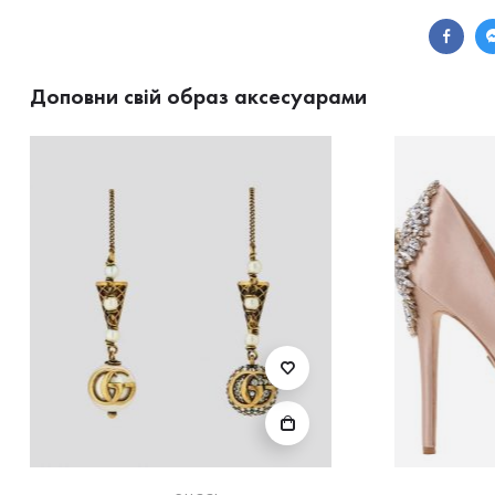
Доповни свій образ аксесуарами