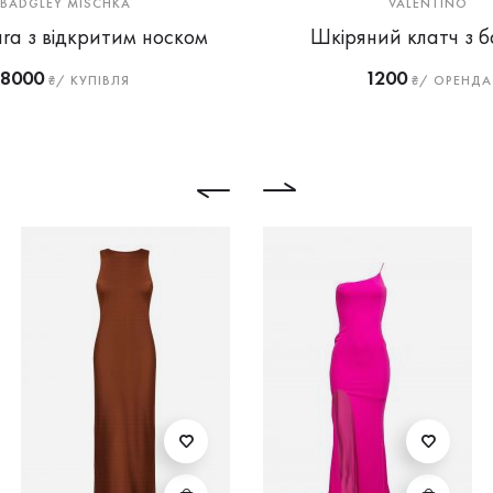
BADGLEY MISCHKA
VALENTINO
ara з відкритим носком
Шкіряний клатч з 
8000
1200
₴/ КУПІВЛЯ
₴/ ОРЕНДА