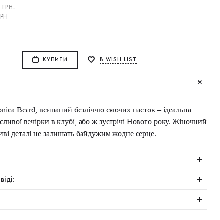
0
ГРН.
РН.
КУПИТИ
В WISH LIST
onica Beard, всипаний безліччю сяючих паєток – ідеальна
сливої вечірки в клубі, або ж зустрічі Нового року. Жіночний
ливі деталі не залишать байдужим жодне серце.
віді: