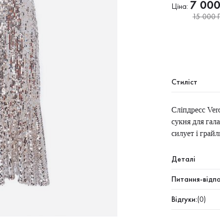
7 00
Ціна:
15 000 Г
Стиліст
Сліпдресс Ver
сукня для гала
силует і грай
Деталі
Питання-відпо
Відгуки:
(0)