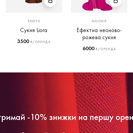
SNDYS
NOOKIE
Сукня Liora
Ефектна неоново-
рожева сукня
3500
₴/ОРЕНДА
6000
₴/ОРЕНДА
римай -10% знижки на першу оре