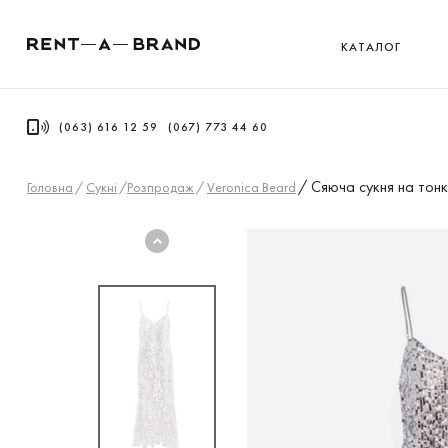
КАТАЛОГ
(063) 616 12 59
(067) 773 44 60
/
Сяюча сукня на тон
Головна
/
Сукнi
/
Розпродаж
/
Veronica Beard