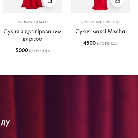
NORMA KAMALI
LOVERS AND FRIENDS
Сукня з драпірованим
Сукня максі Mischa
вирізом
4500
₴/ОРЕНДА
5000
₴/ОРЕНДА
нду