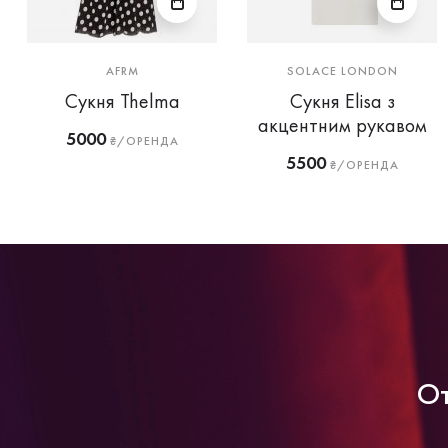
AFRM
SOLACE LONDON
Сукня Thelma
Сукня Elisa з
акцентним рукавом
5000
₴/ОРЕНДА
5500
₴/ОРЕНДА
От