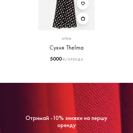
AFRM
Сукня Thelma
5000
₴/ОРЕНДА
Отримай -10% знижки на першу
оренду