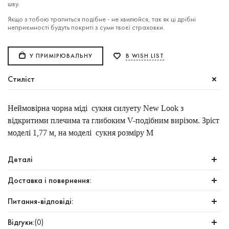
шву.
Якщо з тобою трапиться подібне - не хвилюйся, так як ці дрібні
неприємності будуть покриті з суми твоєї страховки.
У ПРИМІРЮВАЛЬНУ
В WISH LIST
Стиліст
Неймовірна чорна міді сукня силуету New Look з
відкритими плечима та глибоким V-подібним вирізом. Зріст
моделі 1,77 м, на моделі сукня розміру M
Деталі
Доставка і повернення:
Питання-відповіді:
Відгуки:
(0)