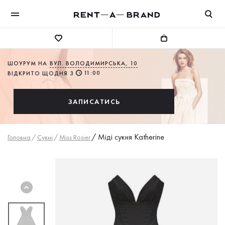
ШОУРУМ НА
ВУЛ. ВОЛОДИМИРСЬКА, 10
11:00
ВІДКРИТО ЩОДНЯ З
ЗАПИСАТИСЬ
/
Міді сукня Katherine
Головна
/
Сукнi
/
Miss Rosier