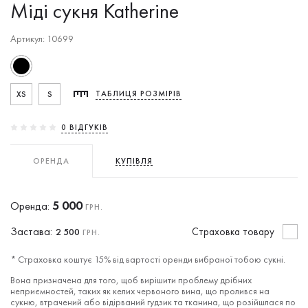
Міді сукня Katherine
Артикул: 10699
XS
S
ТАБЛИЦЯ РОЗМІРІВ
0 ВIДГУКIВ
ОРЕНДА
КУПІВЛЯ
5 000
Оренда:
ГРН.
Застава:
Cтраховка товару
2 500
ГРН.
* Страховка коштує 15% від вартості оренди вибраної тобою сукні.
Вона призначена для того, щоб вирішити проблему дрібних
неприємностей, таких як келих червоного вина, що пролився на
сукню, втрачений або відірваний гудзик та тканина, що розійшлася по