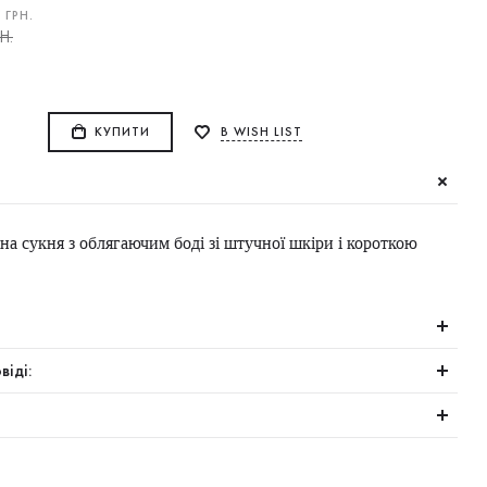
0
ГРН.
Н.
КУПИТИ
В WISH LIST
на сукня з облягаючим боді зі штучної шкіри і короткою
віді: