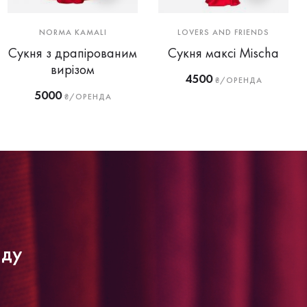
NORMA KAMALI
LOVERS AND FRIENDS
Сукня з драпірованим
Сукня максі Mischa
вирізом
4500
₴/ОРЕНДА
5000
₴/ОРЕНДА
нду