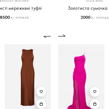
BADGLEY MISCHKA
OLGA BERG
исті мереживні туфлі
Золотиста сумочка 
8500
2000
₴/ КУПІВЛЯ
₴/ ОРЕНДА