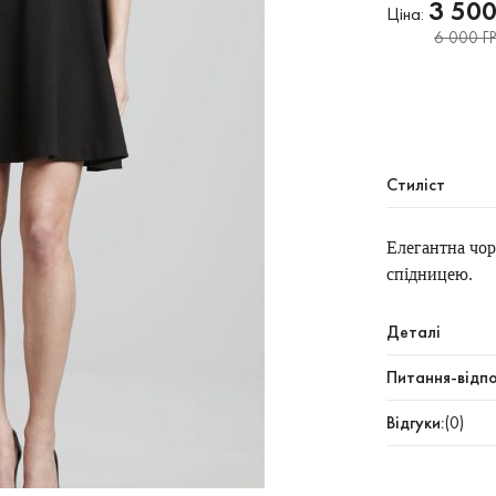
3 50
Ціна:
6 000 ГР
Стиліст
Елегантна чор
спідницею.
Деталі
Питання-відпо
Відгуки:
(0)