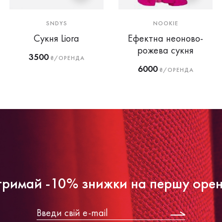
SNDYS
NOOKIE
Сукня Liora
Ефектна неоново-
рожева сукня
3500
₴/ОРЕНДА
6000
₴/ОРЕНДА
римай -10% знижки на першу оре