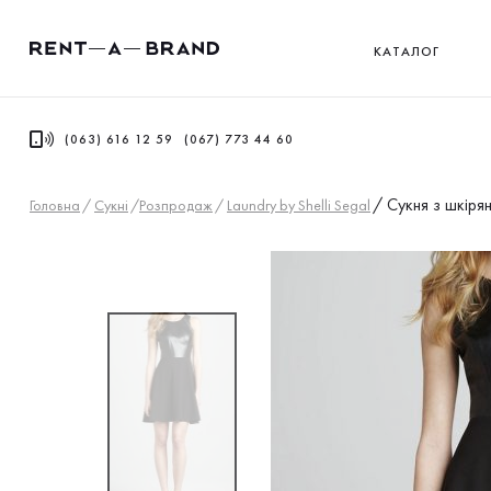
КАТАЛОГ
(063) 616 12 59
(067) 773 44 60
/
Сукня з шкіря
Головна
/
Сукнi
/
Розпродаж
/
Laundry by Shelli Segal