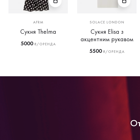
AFRM
SOLACE LONDON
Сукня Thelma
Сукня Elisa з
акцентним рукавом
5000
₴/ОРЕНДА
5500
₴/ОРЕНДА
От