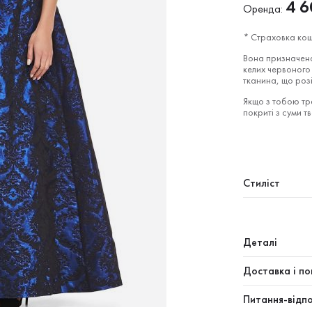
4 6
Оренда:
* Страховка кош
Вона призначена
келих червоного 
тканина, що роз
Якщо з тобою тра
покриті з суми т
Стиліст
Деталі
Доставка і по
Питання-відпо