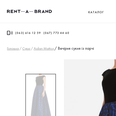
КАТАЛОГ
(063) 616 12 59
(067) 773 44 60
/
Вечірня сукня із парчі
Головна
/
Сукнi
/
Aidan Mattox