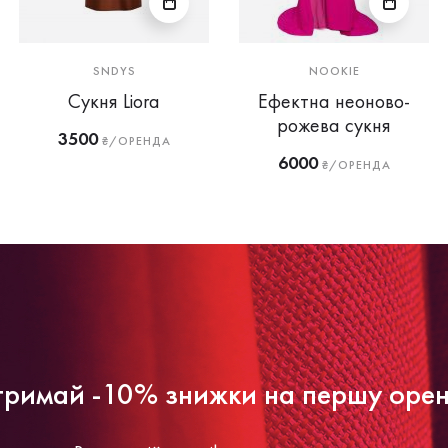
SNDYS
NOOKIE
Сукня Liora
Ефектна неоново-
рожева сукня
3500
₴/ОРЕНДА
6000
₴/ОРЕНДА
римай -10% знижки на першу оре