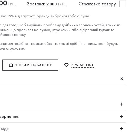
00
Застава:
Cтраховка товару
2 000
ГРН.
ГРН.
тує 15% від вартості оренди вибраної тобою сукні.
 для того, щоб вирішити проблему дрібних неприємностей, таких як
вина, що пролився на сукню, втрачений або відірваний гудзик та
ійшлася по шву.
питься подібне - не хвилюйся, так як ці дрібні неприємності будуть
воєї страховки.
У ПРИМІРЮВАЛЬНУ
В WISH LIST
вернення:
віді: