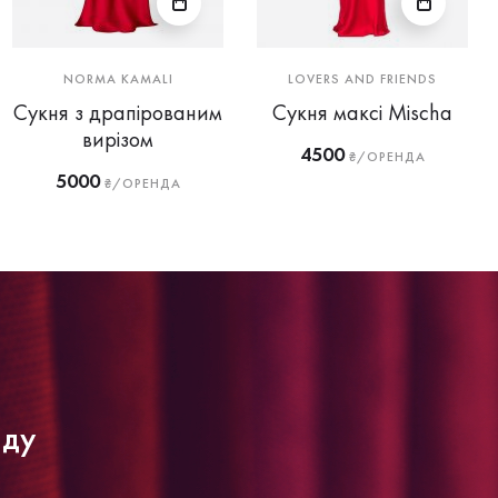
NORMA KAMALI
LOVERS AND FRIENDS
Сукня з драпірованим
Сукня максі Mischa
вирізом
4500
₴/ОРЕНДА
5000
₴/ОРЕНДА
нду