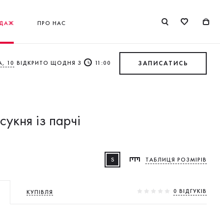
ДАЖ
ПРО НАС
, 10
ВІДКРИТО ЩОДНЯ З
11:00
ЗАПИСАТИСЬ
сукня із парчі
S
ТАБЛИЦЯ РОЗМІРІВ
0 ВIДГУКIВ
КУПІВЛЯ