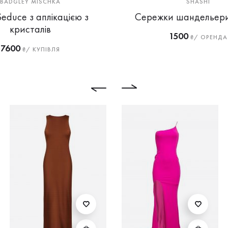
BADGLEY MISCHKA
SHASHI
Seduce з аплікацією з
Сережки шандельери
кристалів
1500
₴/ ОРЕНДА
7600
₴/ КУПІВЛЯ