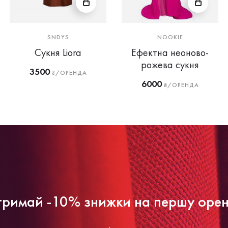
SNDYS
NOOKIE
Сукня Liora
Ефектна неоново-
рожева сукня
3500
₴/ОРЕНДА
6000
₴/ОРЕНДА
римай -10% знижки на першу оре