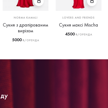
NORMA KAMALI
LOVERS AND FRIENDS
Сукня з драпірованим
Сукня максі Mischa
вирізом
4500
₴/ОРЕНДА
5000
₴/ОРЕНДА
нду