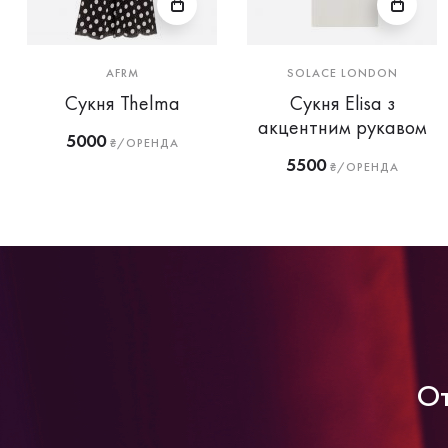
AFRM
SOLACE LONDON
Сукня Thelma
Сукня Elisa з
акцентним рукавом
5000
₴/ОРЕНДА
5500
₴/ОРЕНДА
От