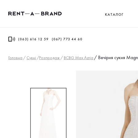
КАТАЛОГ
(063) 616 12 59
(067) 773 44 60
/
Вечірня сукня Magn
Головна
/
Сукнi
/
Розпродаж
/
BCBG Max Azria