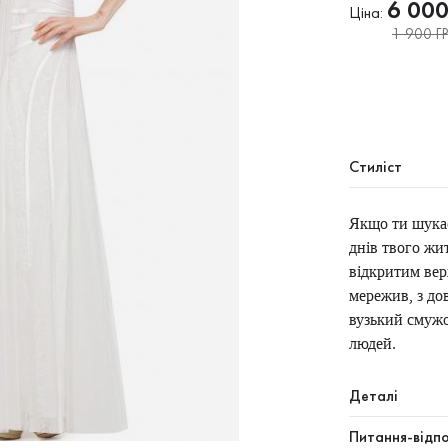
6 00
Ціна:
1 900 ГР
Стиліст
Якщо ти шукає
днів твого жит
відкритим вер
мережив, з до
вузький смужо
людей.
Деталі
Питання-відпо