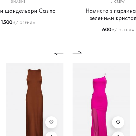
SHASHI
J CREW
и шандельери Casino
Намисто з парлина
зеленими криста
1500
₴/ ОРЕНДА
600
₴/ ОРЕНДА