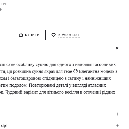
0
ГРН.
Н.
КУПИТИ
В WISH LIST
ш саме особливу сукню для одного з найбільш особливих
тя, ця розкішна сукня якраз для тебе 🙂 Елегантна модель з
хом і багатошаровою спідницею з сатину і найніжніших
вгим подолом. Повторювані деталі у вигляді атласних
к. Чудовий варіант для літнього весілля в оточенні рідних
віді: