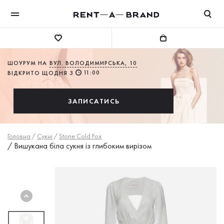
ШОУРУМ НА
ВУЛ. ВОЛОДИМИРСЬКА, 10
11:00
ВІДКРИТО ЩОДНЯ З
ЗАПИСАТИСЬ
Головна
/
Сукнi
/
Stone Cold Fox
/
Вишукана біла сукня із глибоким вирізом