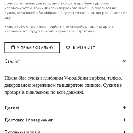
Вона призначена для того, щоб вирішити проблему дрібних
неприємностей, таких як келих червоного вина, що пролився на
сукню, втрачений або відірваний гудзик та тканина, що розійшлася по
шву.
Якщо з тобою трапиться подібне - не хвилюйся, так як ці дрібні
неприємності будуть покриті з суми твоєї страховки.
У ПРИМІРЮВАЛЬНУ
В WISH LIST
Стиліст
Ніжна біла сукня з глибоким V-подібним вирізом, талією,
декорованою мереживом та відкритою спиною. Сукня не
прозора із підкладкою по всій довжині.
Деталі
Доставка і повернення:
Питання-відповіді: