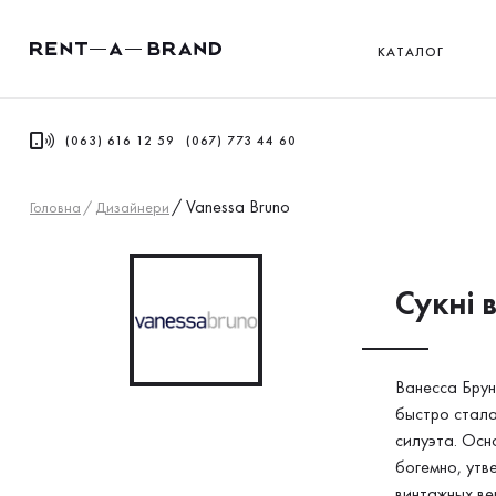
КАТАЛОГ
(063) 616 12 59
(067) 773 44 60
/
Vanessa Bruno
Головна
/
Дизайнери
Сукнi 
Ванесса Брун
быстро стала
силуэта. Осн
богемно, утв
винтажных ве