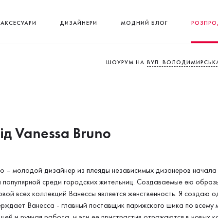
АКСЕСУАРИ
ДИЗАЙНЕРИ
МОДНИЙ БЛОГ
РОЗПРО
ШОУРУМ НА
ВУЛ. ВОЛОДИМИРСЬКА
від Vanessa Bruno
о – молодой дизайнер из плеяды независимых дизанеров начала 
 популярной среди городских жительниц. Создаваемые ею образы
овой всех коллекций Ванессы является женственность. Я создаю о
ерждает Ванесса - главный поставщик парижского шика по всему м
щей и ручная работа, и эти ее пристрастия отражаются в новых к