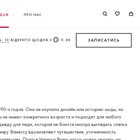
ДАЖ
ПРО НАС
, 10
ВІДКРИТО ЩОДНЯ З
11:00
ЗАПИСАТИСЬ
90-х годов. Она не изучала дизайн или историю моды, но
 не имеют конкретного возраста и подходят для любого
дежду для леди, которая не боится иногда выглядеть слегка
иру. Ванессу вдохновляют путешествия, уточнечнность
оллекциях. Платья Vanessa Bruno часто можно увидеть на