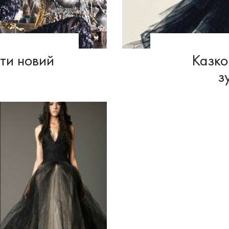
ати новий
Казко
з