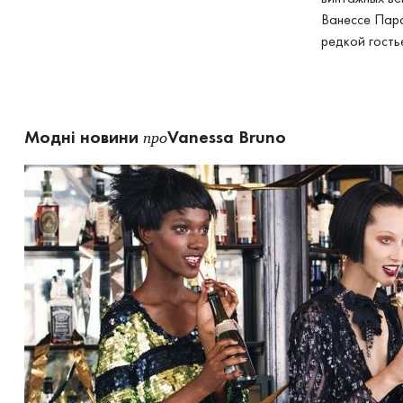
Ванессе Пара
редкой гость
Модні новини
Vanessa Bruno
про