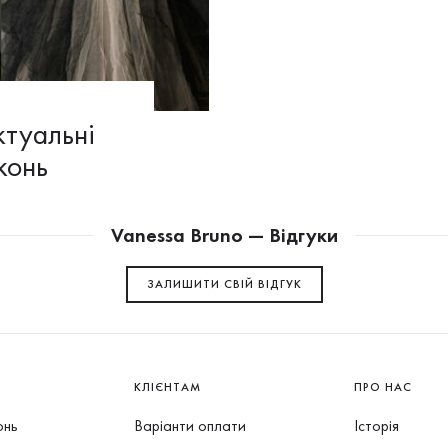
ктуальні
конь
Vanessa Bruno — Відгуки
ЗАЛИШИТИ СВIЙ ВІДГУК
КЛІЄНТАМ
ПРО НАС
онь
Варіанти оплати
Історія