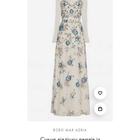
BCBG MAX AZRIA
Сукня відтінку перлів із