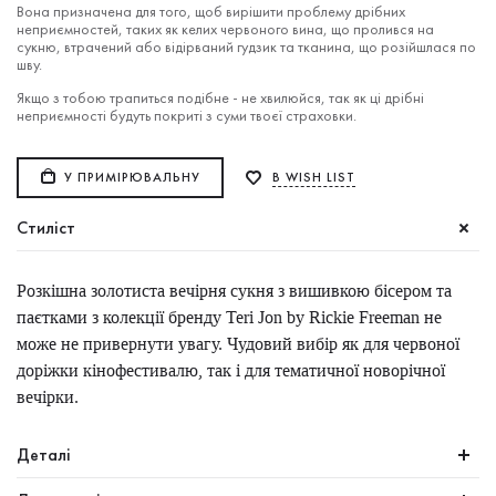
Вона призначена для того, щоб вирішити проблему дрібних
неприємностей, таких як келих червоного вина, що пролився на
сукню, втрачений або відірваний гудзик та тканина, що розійшлася по
шву.
Якщо з тобою трапиться подібне - не хвилюйся, так як ці дрібні
неприємності будуть покриті з суми твоєї страховки.
У ПРИМІРЮВАЛЬНУ
В WISH LIST
Стиліст
Розкішна золотиста вечірня сукня з вишивкою бісером та
паєтками з колекції бренду Teri Jon by Rickie Freeman не
може не привернути увагу. Чудовий вибір як для червоної
доріжки кінофестивалю, так і для тематичної новорічної
вечірки.
Деталі