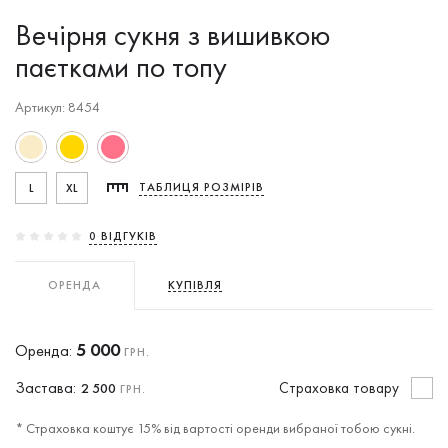
Вечірня сукня з вишивкою
паєтками по топу
Артикул: 8454
L
XL
ТАБЛИЦЯ РОЗМІРІВ
0 ВIДГУКIВ
ОРЕНДА
КУПІВЛЯ
5 000
Оренда:
ГРН.
Застава:
Cтраховка товару
2 500
ГРН.
* Страховка коштує 15% від вартості оренди вибраної тобою сукні.