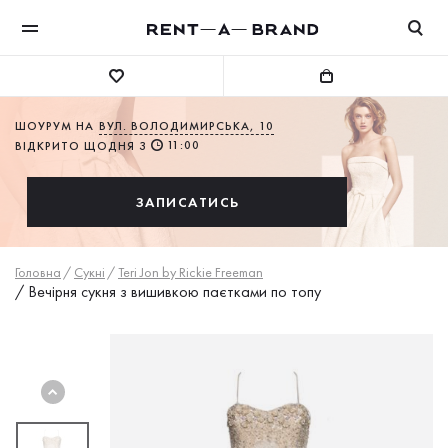
ШОУРУМ НА
ВУЛ. ВОЛОДИМИРСЬКА, 10
11:00
ВІДКРИТО ЩОДНЯ З
ЗАПИСАТИСЬ
Головна
/
Сукнi
/
Teri Jon by Rickie Freeman
/
Вечірня сукня з вишивкою паєтками по топу