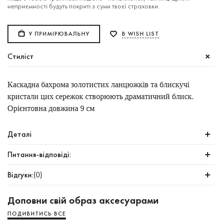
неприємності будуть покриті з суми твоєї страховки.
У ПРИМІРЮВАЛЬНУ
В WISH LIST
Стиліст
Каскадна бахрома золотистих ланцюжків та блискучі
кристали цих сережок створюють драматичний блиск.
Орієнтовна довжина 9 см
Деталі
Питання-відповіді:
Відгуки:
(0)
Доповни свій образ аксесуарами
ПОДИВИТИСЬ ВСЕ