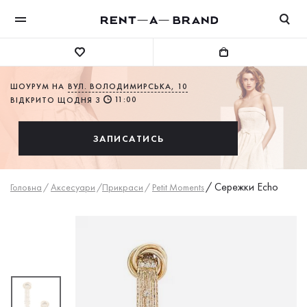
ШОУРУМ НА
ВУЛ. ВОЛОДИМИРСЬКА, 10
11:00
ВІДКРИТО ЩОДНЯ З
ЗАПИСАТИСЬ
/
Сережки Echo
Головна
/
Аксесуари
/
Прикраси
/
Petit Moments