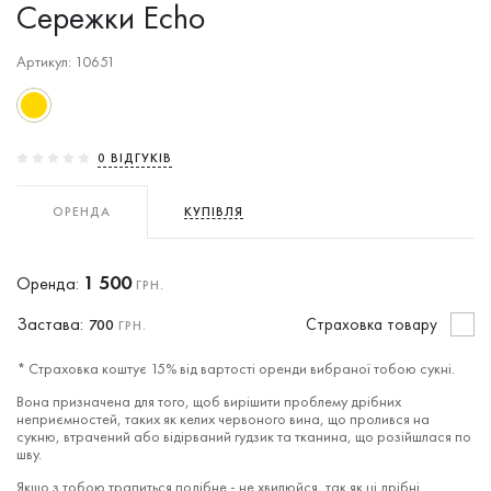
Сережки Echo
Артикул: 10651
0 ВIДГУКIВ
ОРЕНДА
КУПІВЛЯ
1 500
Оренда:
ГРН.
Застава:
Cтраховка товару
700
ГРН.
* Страховка коштує 15% від вартості оренди вибраної тобою сукні.
Вона призначена для того, щоб вирішити проблему дрібних
неприємностей, таких як келих червоного вина, що пролився на
сукню, втрачений або відірваний гудзик та тканина, що розійшлася по
шву.
Якщо з тобою трапиться подібне - не хвилюйся, так як ці дрібні