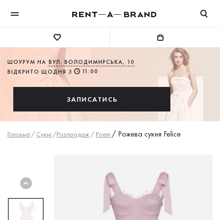
ШОУРУМ НА
ВУЛ. ВОЛОДИМИРСЬКА, 10
11:00
ВІДКРИТО ЩОДНЯ З
ЗАПИСАТИСЬ
/
Рожева сукня Felice
Головна
/
Сукнi
/
Розпродаж
/
Poem