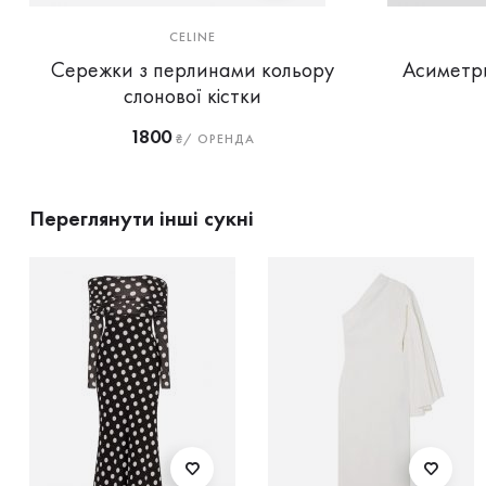
CELINE
Сережки з перлинами кольору
Асиметри
слонової кістки
1800
₴/ ОРЕНДА
Переглянути інші сукні