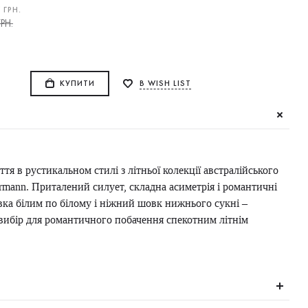
0
ГРН.
РН.
КУПИТИ
В WISH LIST
тя в рустикальном стилі з літньої колекції австралійського
mann. Приталений силует, складна асиметрія і романтичні
ка білим по білому і ніжний шовк нижнього сукні –
ибір для романтичного побачення спекотним літнім