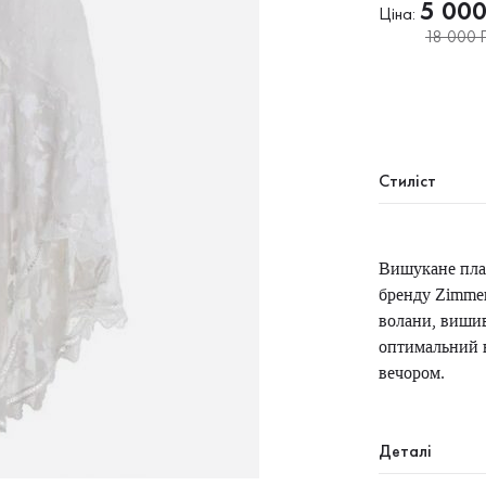
5 00
Ціна:
18 000 Г
Стиліст
Вишукане плат
бренду Zimmer
волани, вишив
оптимальний в
вечором.
Деталі