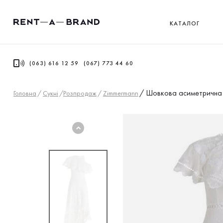
КАТАЛОГ
(063) 616 12 59
(067) 773 44 60
/
Шовкова асиметрична 
Головна
/
Сукнi
/
Розпродаж
/
Zimmermann