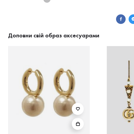
Доповни свій образ аксесуарами