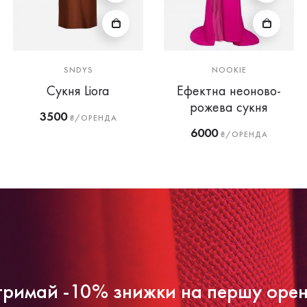
SNDYS
NOOKIE
Сукня Liora
Ефектна неоново-
рожева сукня
3500
₴/ОРЕНДА
6000
₴/ОРЕНДА
римай -10% знижки на першу оре