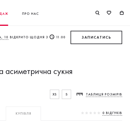
ДАЖ
ПРО НАС
, 10
ВІДКРИТО ЩОДНЯ З
11:00
ЗАПИСАТИСЬ
 асиметрична сукня
XS
S
ТАБЛИЦЯ РОЗМІРІВ
0 ВIДГУКIВ
КУПІВЛЯ