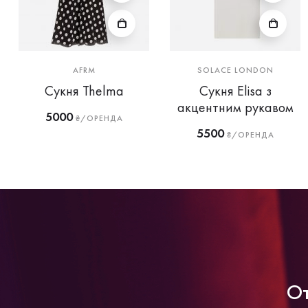
AFRM
SOLACE LONDON
Сукня Thelma
Сукня Elisa з
акцентним рукавом
5000
₴/ОРЕНДА
5500
₴/ОРЕНДА
От