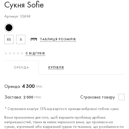
Сукня Sofie
Артикул: 10694
XS
S
ТАБЛИЦЯ РОЗМІРІВ
0 ВIДГУКIВ
ОРЕНДА
КУПІВЛЯ
4 300
Оренда:
ГРН.
Застава:
Cтраховка товару
2 000
ГРН.
* Страховка коштує 15% від вартості оренди вибраної тобою сукні.
Вона призначена для того, щоб вирішити проблему дрібних
неприємностей, таких як келих червоного вина, що пролився на
сукню, втрачений або відірваний гудзик та тканина, що розійшлася по