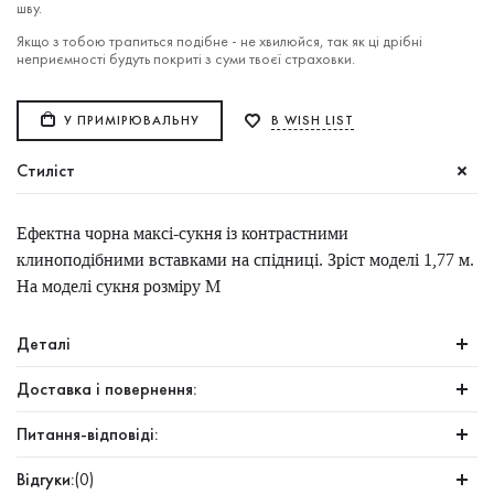
шву.
Якщо з тобою трапиться подібне - не хвилюйся, так як ці дрібні
неприємності будуть покриті з суми твоєї страховки.
У ПРИМІРЮВАЛЬНУ
В WISH LIST
Стиліст
Ефектна чорна максі-сукня із контрастними
клиноподібними вставками на спідниці. Зріст моделі 1,77 м.
На моделі сукня розміру M
Деталі
Доставка і повернення:
Питання-відповіді:
Відгуки:
(0)