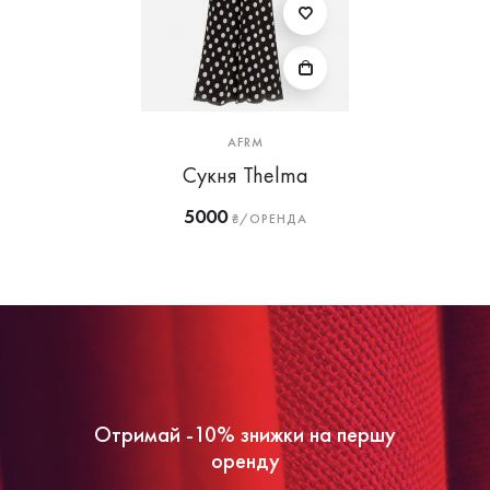
AFRM
Сукня Thelma
5000
₴/ОРЕНДА
Отримай -10% знижки на першу
оренду