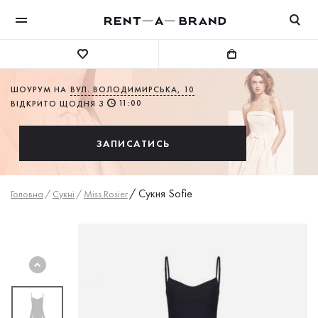
ШОУРУМ НА
ВУЛ. ВОЛОДИМИРСЬКА, 10
11:00
ВІДКРИТО ЩОДНЯ З
ЗАПИСАТИСЬ
/
Сукня Sofie
Головна
/
Сукнi
/
Miss Rosier