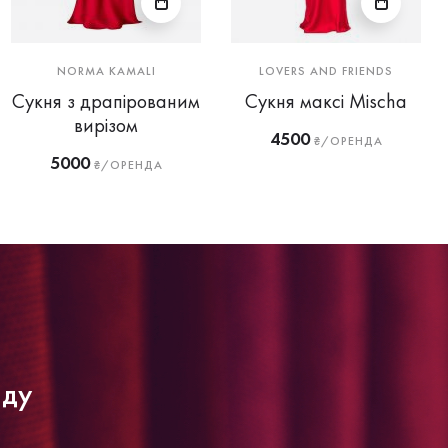
NORMA KAMALI
LOVERS AND FRIENDS
Сукня з драпірованим
Сукня максі Mischa
вирізом
4500
₴/ОРЕНДА
5000
₴/ОРЕНДА
нду