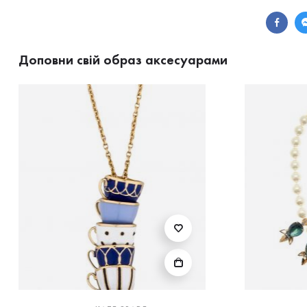
Доповни свій образ аксесуарами