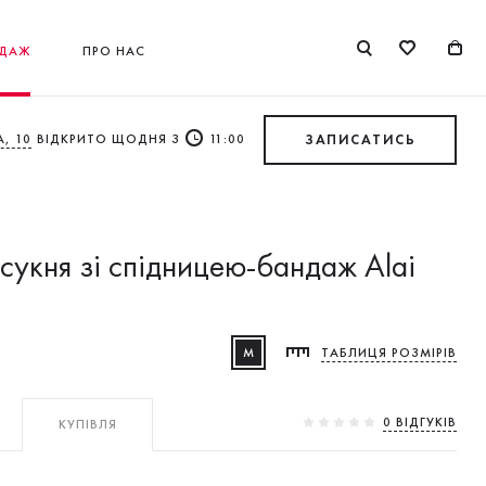
ДАЖ
ПРО НАС
, 10
ВІДКРИТО ЩОДНЯ З
11:00
ЗАПИСАТИСЬ
 сукня зі спідницею-бандаж Alai
M
ТАБЛИЦЯ РОЗМІРІВ
0 ВIДГУКIВ
КУПІВЛЯ