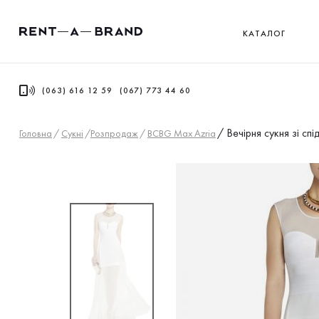
КАТАЛОГ
(063) 616 12 59
(067) 773 44 60
/
Вечірня сукня зі с
Головна
/
Сукнi
/
Розпродаж
/
BCBG Max Azria