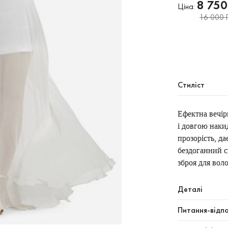
8 750
Ціна:
16 000 Г
Стиліст
Ефектна вечір
і довгою наки
прозорість, д
бездоганний с
зброя для вол
Деталі
Питання-відпо