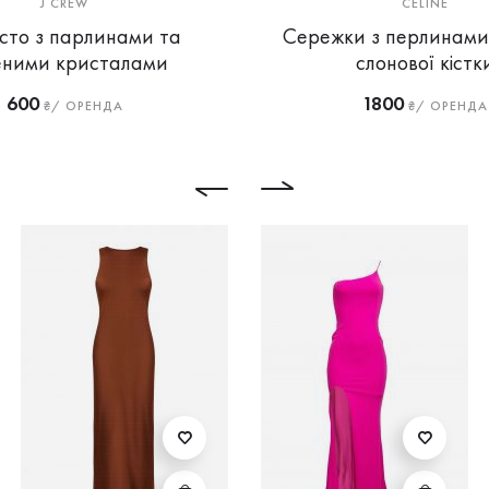
J CREW
CELINE
сто з парлинами та
Сережки з перлинами
еними кристалами
слонової кістк
600
1800
₴/ ОРЕНДА
₴/ ОРЕНДА