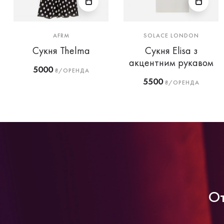
AFRM
SOLACE LONDON
Сукня Thelma
Сукня Elisa з
акцентним рукавом
5000
₴/ОРЕНДА
5500
₴/ОРЕНДА
От