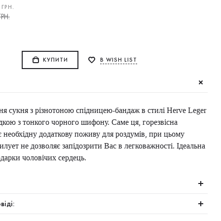
ГРН.
РН.
КУПИТИ
В WISH LIST
ня сукня з різнотоною спідницею-бандаж в стилі Herve Leger
дкою з тонкого чорного шифону. Саме ця, горезвісна
ає необхідну додаткову поживу для роздумів, при цьому
илует не дозволяє запідозрити Вас в легковажності. Ідеальна
одарки чоловічих сердець.
віді: