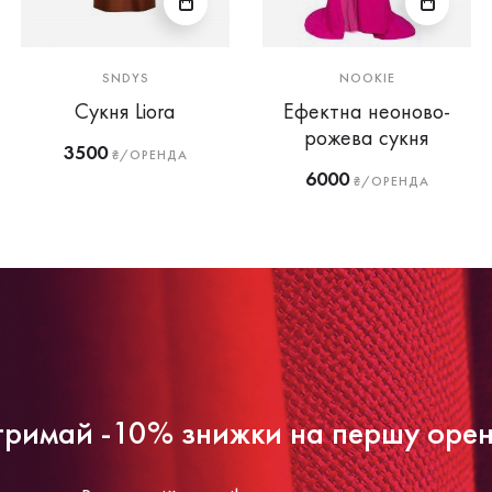
SNDYS
NOOKIE
Сукня Liora
Ефектна неоново-
рожева сукня
3500
₴/ОРЕНДА
6000
₴/ОРЕНДА
римай -10% знижки на першу оре