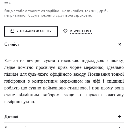
шву.
Якщо з тобою трапиться подібне - не хвилюйся, так як ці дрібні
неприємності будуть покриті з суми твоєї страховки.
У ПРИМІРЮВАЛЬНУ
В WISH LIST
Стиліст
Елегантна вечірня сукня з нюдовою підкладкою з шовку,
ледве помітно просвічує крізь чорне мереживо, ідеально
підійде для будь-якого офіційного заходу. Поєднання тонкої
плісіровки з контрастним мереживом на ліфі і спідниці
роблять цю сукню неймовірно стильною, і при цьому вона
стане відмінним вибором, якщо ти шукаєш класичну
вечірню сукню.
Деталі