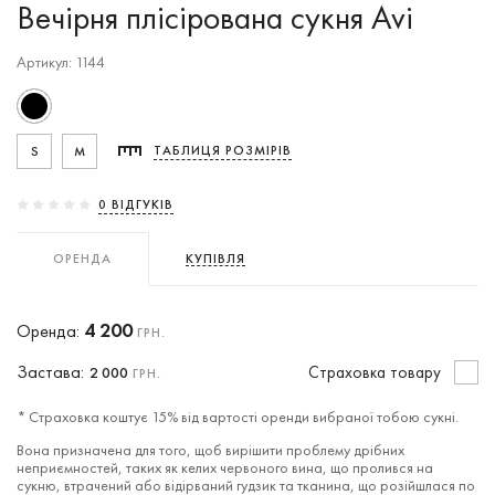
Вечірня плісірована сукня Avi
Артикул: 1144
S
M
ТАБЛИЦЯ РОЗМІРІВ
0 ВIДГУКIВ
ОРЕНДА
КУПІВЛЯ
4 200
Оренда:
ГРН.
Застава:
Cтраховка товару
2 000
ГРН.
* Страховка коштує 15% від вартості оренди вибраної тобою сукні.
Вона призначена для того, щоб вирішити проблему дрібних
неприємностей, таких як келих червоного вина, що пролився на
сукню, втрачений або відірваний гудзик та тканина, що розійшлася по