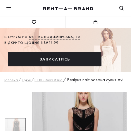
ШОУРУМ НА
ВУЛ. ВОЛОДИМИРСЬКА, 10
11:00
ВІДКРИТО ЩОДНЯ З
ЗАПИСАТИСЬ
/
Вечірня плісірована сукня Avi
Головна
/
Сукнi
/
BCBG Max Azria