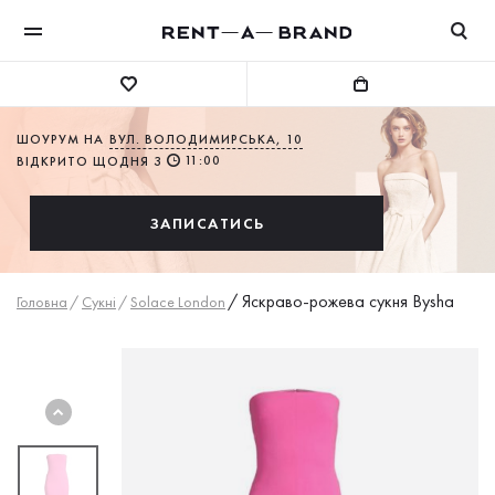
ШОУРУМ НА
ВУЛ. ВОЛОДИМИРСЬКА, 10
11:00
ВІДКРИТО ЩОДНЯ З
ЗАПИСАТИСЬ
/
Яскраво-рожева сукня Bysha
Головна
/
Сукнi
/
Solace London