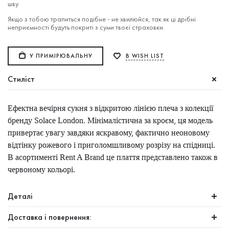
шву.
Якщо з тобою трапиться подібне - не хвилюйся, так як ці дрібні
неприємності будуть покриті з суми твоєї страховки.
У ПРИМІРЮВАЛЬНУ
В WISH LIST
Стиліст
Ефектна вечірня сукня з відкритою лінією плеча з колекції
бренду Solace London. Мінімалістична за кроєм, ця модель
привертає увагу завдяки яскравому, фактично неоновому
відтінку рожевого і приголомшливому розрізу на спідниці.
В асортименті Rent A Brand це плаття представлено також в
червоному кольорі.
Деталі
Доставка і повернення: