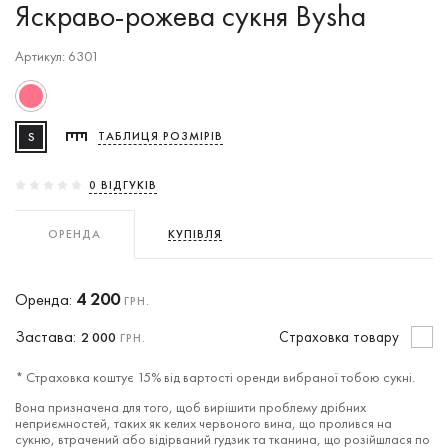
Яскраво-рожева сукня Bysha
Артикул: 6301
S
ТАБЛИЦЯ РОЗМІРІВ
0 ВIДГУКIВ
ОРЕНДА
КУПІВЛЯ
4 200
Оренда:
ГРН.
Застава:
Cтраховка товару
2 000
ГРН.
* Страховка коштує 15% від вартості оренди вибраної тобою сукні.
Вона призначена для того, щоб вирішити проблему дрібних
неприємностей, таких як келих червоного вина, що пролився на
сукню, втрачений або відірваний гудзик та тканина, що розійшлася по