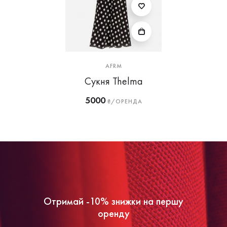
AFRM
Сукня Thelma
5000
₴/ОРЕНДА
Отримай -10% знижки на першу
оренду