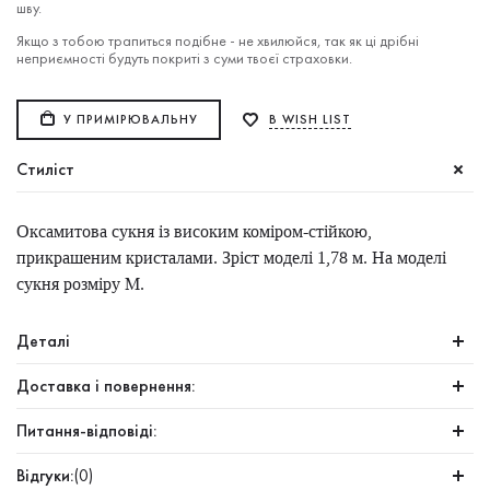
шву.
Якщо з тобою трапиться подібне - не хвилюйся, так як ці дрібні
неприємності будуть покриті з суми твоєї страховки.
У ПРИМІРЮВАЛЬНУ
В WISH LIST
Стиліст
Оксамитова сукня із високим коміром-стійкою,
прикрашеним кристалами. Зріст моделі 1,78 м. На моделі
сукня розміру M.
Деталі
Доставка і повернення:
Питання-відповіді:
Відгуки:
(0)