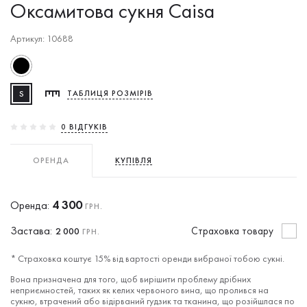
Оксамитова сукня Caisa
Артикул: 10688
S
ТАБЛИЦЯ РОЗМІРІВ
0 ВIДГУКIВ
ОРЕНДА
КУПІВЛЯ
4 300
Оренда:
ГРН.
Застава:
Cтраховка товару
2 000
ГРН.
* Страховка коштує 15% від вартості оренди вибраної тобою сукні.
Вона призначена для того, щоб вирішити проблему дрібних
неприємностей, таких як келих червоного вина, що пролився на
сукню, втрачений або відірваний гудзик та тканина, що розійшлася по