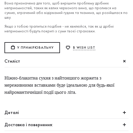
Вона призначена для того, щоб вирішити проблему дрібних
неприємностей, таких як келих червоного вина, що пролився на
сукню, втрачений або відірваний гудзик та тканина, що розійшлася по
шву.
Якщо з тобою трапиться подібне - не хвилюйся, так як ці дрібні
неприємності будуть покриті з суми твоєї страховки.
У ПРИМІРЮВАЛЬНУ
В WISH LIST
Стиліст
Ніжно-блакитна сукня з найтоншого жоржета з
мереживними вставками буде ідеальною для будь-якої
найромантичнішої події цього літа.
Деталі
Доставка і повернення: