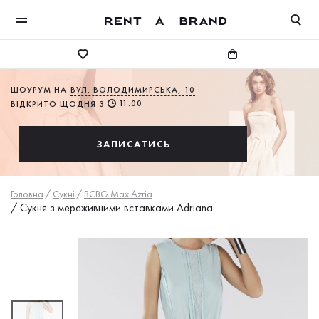
ШОУРУМ НА
ВУЛ. ВОЛОДИМИРСЬКА, 10
11:00
ВІДКРИТО ЩОДНЯ З
ЗАПИСАТИСЬ
Головна
/
Сукнi
/
BCBG Max Azria
/
Сукня з мереживними вставками Adriana