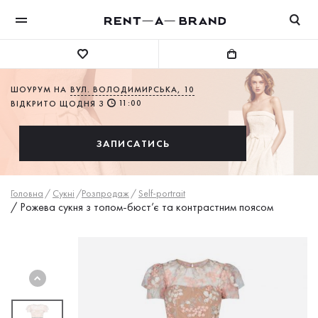
ШОУРУМ НА
ВУЛ. ВОЛОДИМИРСЬКА, 10
11:00
ВІДКРИТО ЩОДНЯ З
ЗАПИСАТИСЬ
Головна
/
Сукнi
/
Розпродаж
/
Self-portrait
/
Рожева сукня з топом-бюст’є та контрастним поясом