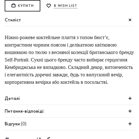
КУПИТИ
В WISH LIST
Стиліст
Ніжно-рожеве коктейльне плаття з топом бюст’є,
контрастним чорним поясом і делікатною квітковою
вишивкою по тюлю з весняної колекції британського бренду
Self-Portrait. Сукні цього бренду часто вибирає герцогиня
Кембриджська не випадково. Складний декор, витонченість
і елегантність доречні завжди, будь то випускний вечір,
корпоративна вечірка або коктейль в посольстві.
Деталі
Питання-відповіді:
Відгуки:
(0)