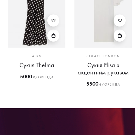
AFRM
SOLACE LONDON
Сукня Thelma
Сукня Elisa з
акцентним рукавом
5000
₴/ОРЕНДА
5500
₴/ОРЕНДА