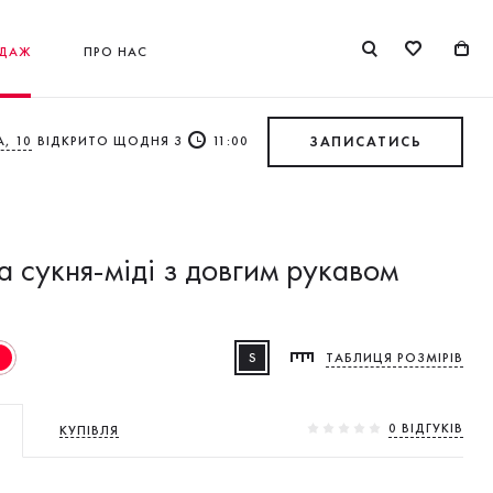
ДАЖ
ПРО НАС
, 10
ВІДКРИТО ЩОДНЯ З
11:00
ЗАПИСАТИСЬ
 сукня-міді з довгим рукавом
S
ТАБЛИЦЯ РОЗМІРІВ
0 ВIДГУКIВ
КУПІВЛЯ