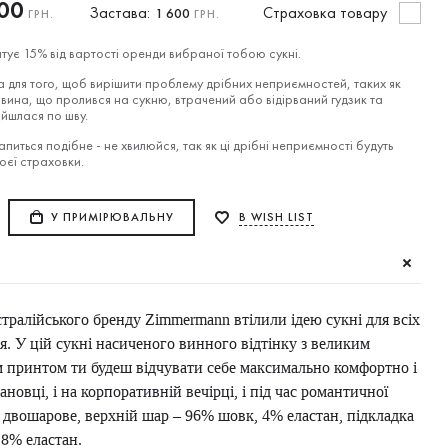
00
Застава:
Cтраховка товару
1 600
ГРН.
ГРН.
тує 15% від вартості оренди вибраної тобою сукні.
 для того, щоб вирішити проблему дрібних неприємностей, таких як
вина, що пролився на сукню, втрачений або відірваний гудзик та
ійшлася по шву.
питься подібне - не хвилюйся, так як ці дрібні неприємності будуть
воєї страховки.
У ПРИМІРЮВАЛЬНУ
В WISH LIST
тралійського бренду Zimmermann втілили ідею сукні для всіх
я. У цій сукні насиченого винного відтінку з великим
принтом ти будеш відчувати себе максимально комфортно і
ановці, і на корпоративній вечірці, і під час романтичної
я двошарове, верхній шар – 96% шовк, 4% еластан, підкладка
 8% еластан.