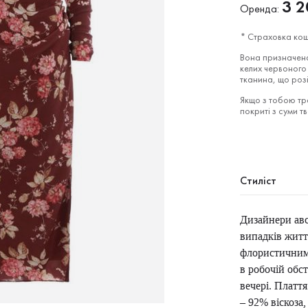
3 2
Оренда:
* Страховка кош
Вона призначена
келих червоного 
тканина, що роз
Якщо з тобою тра
покриті з суми т
Стиліст
Дизайнери авс
випадків житт
флористичним 
в робочій обст
вечері. Платт
– 92% віскоза,