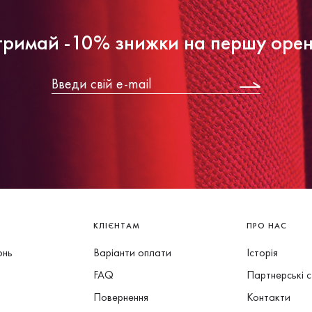
римай -10% знижки на першу оре
КЛІЄНТАМ
ПРО НАС
онь
Варіанти оплати
Історія
FAQ
Партнерські 
Повернення
Контакти