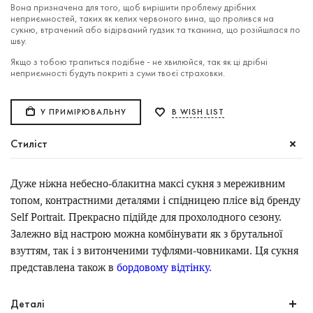
Вона призначена для того, щоб вирішити проблему дрібних
неприємностей, таких як келих червоного вина, що пролився на
сукню, втрачений або відірваний гудзик та тканина, що розійшлася по
шву.
Якщо з тобою трапиться подібне - не хвилюйся, так як ці дрібні
неприємності будуть покриті з суми твоєї страховки.
У ПРИМІРЮВАЛЬНУ
В WISH LIST
Стиліст
Дуже ніжна небесно-блакитна максі сукня з мереживним
топом, контрастними деталями і спідницею плісе від бренду
Self Portrait. Прекрасно підійде для прохолодного сезону.
Залежно від настрою можна комбінувати як з брутальної
взуттям, так і з витонченими туфлями-човниками. Ця сукня
представлена також в
бордовому відтінку.
Деталі