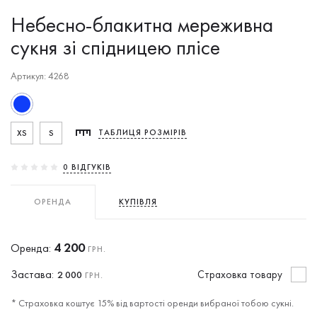
Небесно-блакитна мереживна
сукня зі спідницею плісе
Артикул: 4268
XS
S
ТАБЛИЦЯ РОЗМІРІВ
0 ВIДГУКIВ
ОРЕНДА
КУПІВЛЯ
4 200
Оренда:
ГРН.
Застава:
Cтраховка товару
2 000
ГРН.
* Страховка коштує 15% від вартості оренди вибраної тобою сукні.