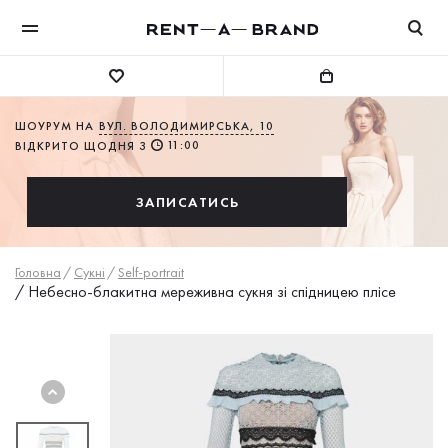
ШОУРУМ НА
ВУЛ. ВОЛОДИМИРСЬКА, 10
11:00
ВІДКРИТО ЩОДНЯ З
ЗАПИСАТИСЬ
Головна
/
Сукнi
/
Self-portrait
/
Небесно-блакитна мереживна сукня зі спідницею плісе