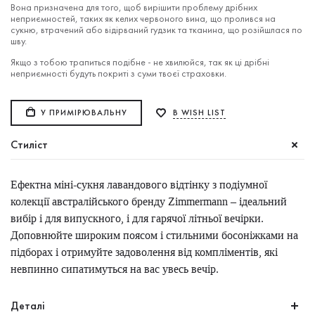
Вона призначена для того, щоб вирішити проблему дрібних
неприємностей, таких як келих червоного вина, що пролився на
сукню, втрачений або відірваний гудзик та тканина, що розійшлася по
шву.
Якщо з тобою трапиться подібне - не хвилюйся, так як ці дрібні
неприємності будуть покриті з суми твоєї страховки.
У ПРИМІРЮВАЛЬНУ
В WISH LIST
Стиліст
Ефектна міні-сукня лавандового відтінку з подіумної
колекції австралійського бренду Zimmermann – ідеальний
вибір і для випускного, і для гарячої літньої вечірки.
Доповнюйте широким поясом і стильними босоніжками на
підборах і отримуйте задоволення від компліментів, які
невпинно сипатимуться на вас увесь вечір.
Деталі