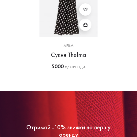
AFRM
Сукня Thelma
5000
₴/ОРЕНДА
Отримай -10% знижки на першу
оренду