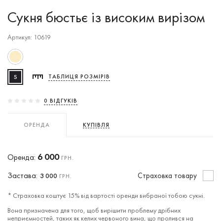
Сукня бюстьє із високим вирізом
Артикул: 10619
S
ТАБЛИЦЯ РОЗМІРІВ
0 ВIДГУКIВ
ОРЕНДА
КУПІВЛЯ
6 000
Оренда:
ГРН.
Застава:
Cтраховка товару
3 000
ГРН.
* Страховка коштує 15% від вартості оренди вибраної тобою сукні.
Вона призначена для того, щоб вирішити проблему дрібних
неприємностей, таких як келих червоного вина, що пролився на