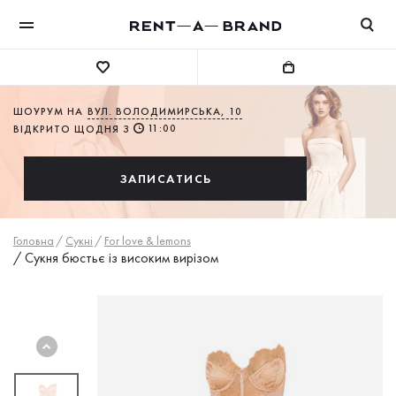
ШОУРУМ НА
ВУЛ. ВОЛОДИМИРСЬКА, 10
11:00
ВІДКРИТО ЩОДНЯ З
ЗАПИСАТИСЬ
Головна
/
Сукнi
/
For love & lemons
/
Сукня бюстьє із високим вирізом