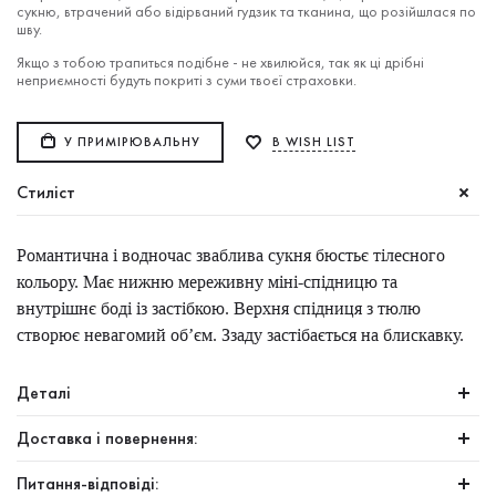
сукню, втрачений або відірваний гудзик та тканина, що розійшлася по
шву.
Якщо з тобою трапиться подібне - не хвилюйся, так як ці дрібні
неприємності будуть покриті з суми твоєї страховки.
У ПРИМІРЮВАЛЬНУ
В WISH LIST
Стиліст
Романтична і водночас зваблива сукня бюстьє тілесного
кольору. Має нижню мереживну міні-спідницю та
внутрішнє боді із застібкою. Верхня спідниця з тюлю
створює невагомий об’єм. Ззаду застібається на блискавку.
Деталі
Доставка і повернення:
Питання-відповіді: