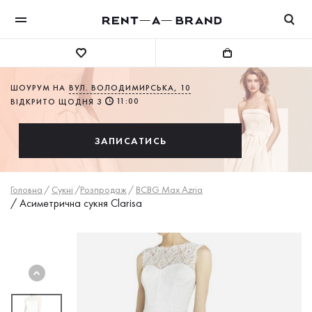
ШОУРУМ НА
ВУЛ. ВОЛОДИМИРСЬКА, 10
11:00
ВІДКРИТО ЩОДНЯ З
ЗАПИСАТИСЬ
Головна
/
Сукнi
/
Розпродаж
/
BCBG Max Azria
/
Асиметрична сукня Clarisa